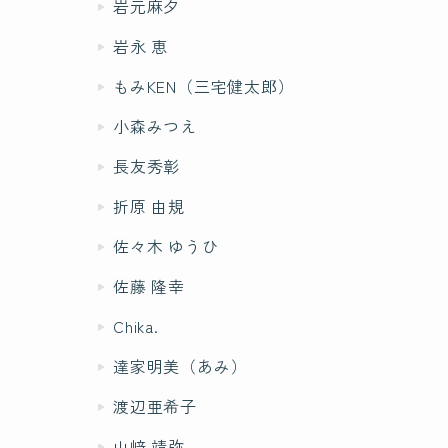
岩元麻夕
岩永 恵
もみKEN（三宅健太郎）
小森みつえ
長友秀彰
折原 由規
佐々木 ゆうひ
佐藤 隆幸
Chika.
達家明美（あみ）
渡辺亜希子
山﨑 靖弥