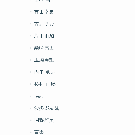
吉田幸史
吉井まお
片山由加
柴崎亮太
玉腰恵梨
内田 勇志
杉村 正勝
test
波多野友哉
岡野雅美
喜楽