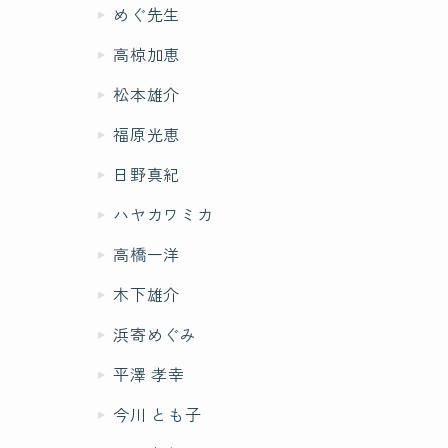
めぐ先生
高椋加恵
松本雄介
福原光恵
日野真紀
ハヤカワミカ
高橋一洋
木下雄介
浜寄めぐみ
平澤 孝幸
今川 とも子