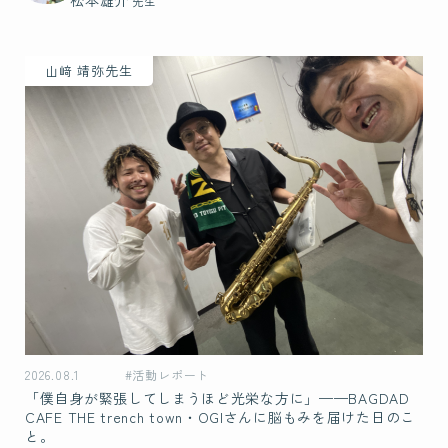
松本雄介
先生
山﨑 靖弥先生
2026.08.1
#活動レポート
「僕自身が緊張してしまうほど光栄な方に」——BAGDAD
CAFE THE trench town・OGIさんに脳もみを届けた日のこ
と。