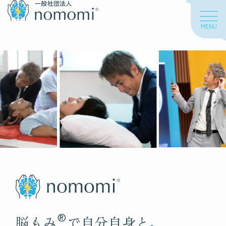
MENU
About us
私たちについて
私たちの想い
海外での活動
About nomomi
脳もみについて
®
脳もみとは
脳もみ
で自分自身と、