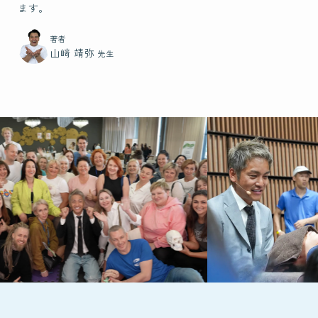
ます。
著者
山﨑 靖弥
先生