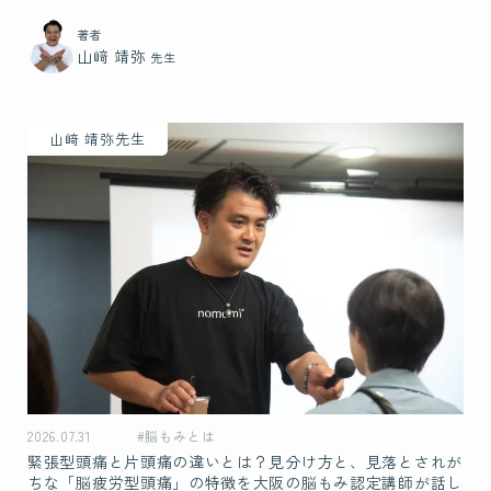
著者
山﨑 靖弥
先生
山﨑 靖弥先生
2026.07.31
#脳もみとは
緊張型頭痛と片頭痛の違いとは？見分け方と、見落とされが
ちな「脳疲労型頭痛」の特徴を大阪の脳もみ認定講師が話し