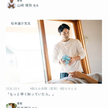
著者
山﨑 靖弥
先生
松本雄介先生
2026.08.4
#脳もみ体験（症例）
#脳もみとは
「もっと早く知っていたら。」
著者