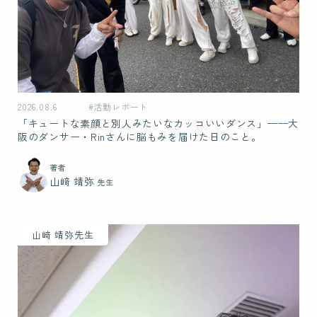
2026.08.6
#活動レポート
「キュートな素顔と別人みたいなカッコいいダンス」——大
阪のダンサー・Rinさんに脳もみを届けた日のこと。
著者
山﨑 靖弥
先生
山﨑 靖弥先生