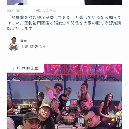
2026.08.5
#脳もみとは
「頭痛薬を飲む頻度が増えてきた」と感じているなら知って
ほしい。薬物乱用頭痛と脳疲労の関係を大阪の脳もみ認定講
師が話します。
著者
山﨑 靖弥
先生
山﨑 靖弥先生