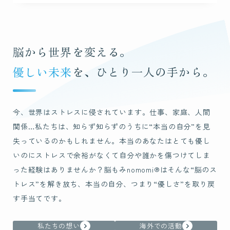
四国
九州・沖縄
脳から世界を変える。
優しい未来
を、ひとり一人の手から。
Blog
ブログ
今、世界はストレスに侵されています。仕事、家庭、人間
関係…
私たちは、知らず知らずのうちに“本当の自分”を見
Contact
お問い合わせ
失っているのかもしれません。本当のあなたはとても優し
いのにストレスで余裕がなくて自分や誰かを傷つけてしま
った経験はありませんか？
脳もみnomomi®︎はそんな“脳のス
トレス”を解き放ち、本当の自分、
つまり“優しさ”を取り戻
す手当てです。
私たちの想い
海外での活動