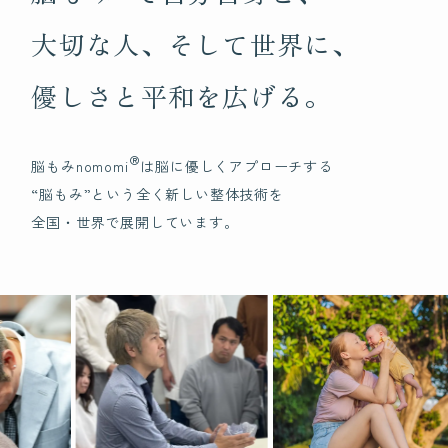
脳もみの効果
大切な人、そして世界に、
ビギナークラスについて
優しさと平和を広げる。
認定講師制度について
®
脳もみnomomi
は脳に優しくアプローチする
Certification
“脳もみ”という全く新しい整体技術を
脳もみの
全国・世界で展開しています。
資格について
Founder
脳もみ創始者
ホリ先生について