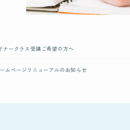
ギナークラス受講ご希望の方へ
ームページリニューアルのお知らせ
私たちについて
受講
About us
私たちの想い
認定
海外での活動
北海
脳もみについて
東北
About nomomi