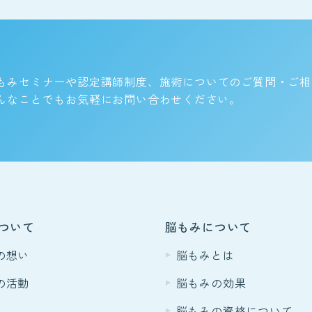
関東
脳もみとは
中部
脳もみの効果
近畿
もみセミナーや認定講師制度、
施術についてのご質問・ご相
ビギナークラスについて
んなことでもお気軽にお問い合わせください。
中国
認定講師制度について
四国
九州
脳もみの
Certification
資格について
ブロ
ついて
脳もみについて
の想い
脳もみとは
脳もみ創始者
Founder
ホリ先生について
お問
の活動
脳もみの効果
脳もみの資格について