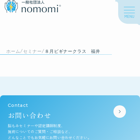
MENU
About us
/
/
私たちについて
ホーム
セミナー
８月ビギナークラス 福井
私たちの想い
海外での活動
Contact
About nomomi
お問い合わせ
脳もみについて
脳もみセミナーや認定講師制度、
施術についてのご質問・ご相談など、
脳もみとは
どんなことでもお気軽にお問い合わせください。