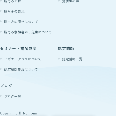
脳もみとは
受講生の声
Students
脳もみの効果
受講生の声
脳もみの資格について
脳もみ創始者ホリ先生について
Instructor
認定講師
セミナー・講師制度
認定講師
北海道
ビギナークラスについて
認定講師一覧
東北
認定講師制度について
関東
ブログ
中部
ブログ一覧
近畿
中国
Copyright © Nomomi