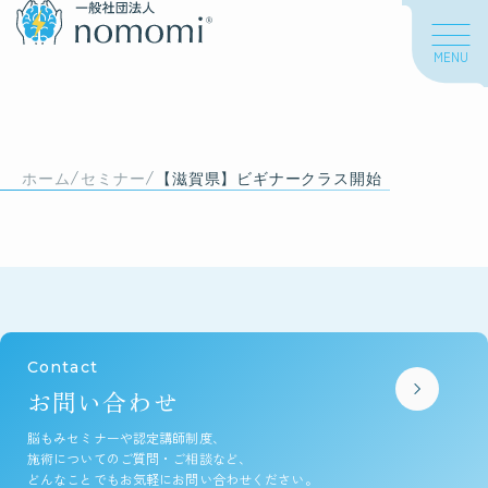
MENU
About us
/
/
私たちについて
ホーム
セミナー
【滋賀県】ビギナークラス開始
私たちの想い
海外での活動
Contact
About nomomi
お問い合わせ
脳もみについて
脳もみセミナーや認定講師制度、
施術についてのご質問・ご相談など、
脳もみとは
どんなことでもお気軽にお問い合わせください。