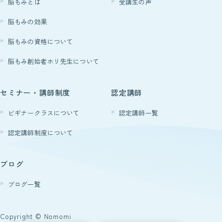
脳もみとは
受講生の声
Students
脳もみの効果
受講生の声
脳もみの資格について
脳もみ創始者ホリ先生について
Instructor
認定講師
セミナー・講師制度
認定講師
北海道
ビギナークラスについて
認定講師一覧
東北
認定講師制度について
関東
ブログ
中部
ブログ一覧
近畿
中国
Copyright © Nomomi