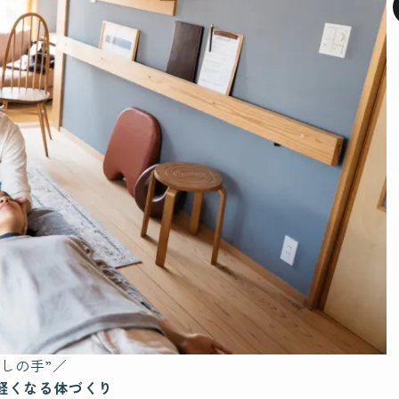
しの手”／
軽くなる体づくり