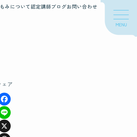
もみについて
認定講師
ブログ
お問い合わせ
MENU
シェア
F
a
Li
c
n
X