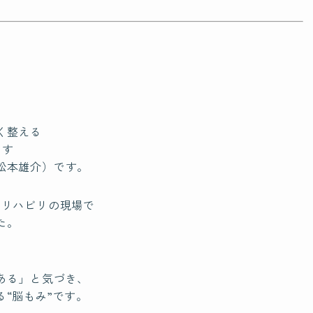
く整える
ます
松本雄介）です。
とリハビリの現場で
た。
ある」と気づき、
“脳もみ”です。