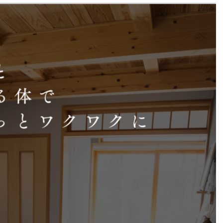
私たちについて
受講
About us
私たちの想い
認定
海外での活動
北海
脳もみについて
東北
About nomomi