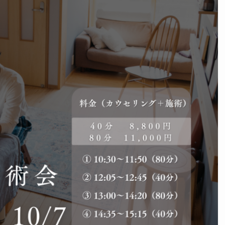
関東
脳もみとは
中部
脳もみの効果
近畿
ビギナークラスについて
中国
認定講師制度について
四国
九州
脳もみの
Certification
資格について
ブロ
脳もみ創始者
Founder
ホリ先生について
お問