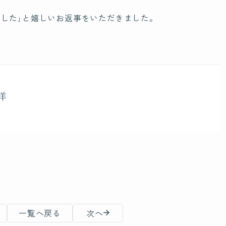
脳もみ創始者
でした｣と嬉しいお返事をいただきました。
Founder
ホリ先生について
お問
洋
一覧へ戻る
次へ