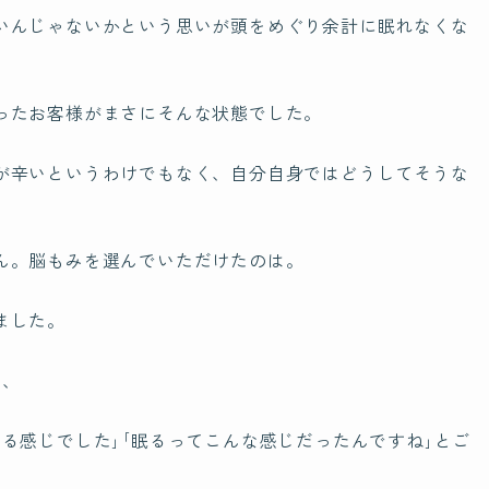
いんじゃないかという思いが頭をめぐり余計に眠れなくな
北海
脳もみについて
東北
About nomomi
ったお客様がまさにそんな状態でした。
関東
脳もみとは
が辛いというわけでもなく、自分自身ではどうしてそうな
中部
脳もみの効果
近畿
ビギナークラスについて
ん。脳もみを選んでいただけたのは。
中国
認定講師制度について
四国
ました。
九州
き、
脳もみの
Certification
資格について
る感じでした｣｢眠るってこんな感じだったんですね｣とご
ブロ