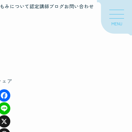
もみについて
認定講師
ブログ
お問い合わせ
MENU
シェア
F
a
Li
c
n
X