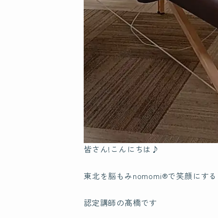
皆さん!こんにちは♪
東北を脳もみnomomi®で笑顔にする
認定講師の髙橋です