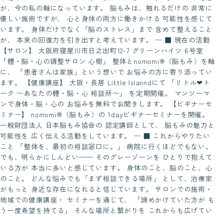
が、今の私の軸になっています。 脳もみは、触れるだけの 非常に
優しい施術ですが、 心と身体の両方に働きかける 可能性を感じて
います。 身体だけでなく「脳のストレス」まで 含めて整えること
が、 本来の回復力を引き出すと考えています。 ─ ■ 現在の活動
【サロン】 大阪府寝屋川市日之出町12-7 グリーンハイツ 6号室
「體・脳・心の調整サロン 心樹」 整体とnomomi®（脳もみ）を軸
に、 「患者さんは家族」という想いで お悩みの方に寄り添ってい
ます。 【健康講座】 大阪・長居 Little Islanndにて 「リトル❤︎ト
ーク 〜あなたの體・脳・心 相談所〜」 を定期開催。 マンツーマ
ンで身体・脳・心の お悩みを無料でお聞きします。 【ビギナーセ
ミナー】 nomomi®（脳もみ）の 1dayビギナーセミナーを開催。
一般財団法人 日本脳もみ協会の 認定講師として、 脳もみの魅力と
可能性を 広く伝える活動をしています。 ─ ■ これからやりたい
こと 「整体を、最初の相談窓口に。」 病院に行くほどでもない。
でも、明らかにしんどい—— そのグレーゾーンを ひとりで抱えて
いる方が 本当に多いと感じています。 身体のこと、脳のこと、心
のこと。 どんな悩みでも「まず相談できる場所」 として、治療家
がもっと 身近な存在になれると信じています。 サロンでの施術・
地域での健康講座・ セミナーを通じて、 「諦めかけていた方が も
う一度希望を持てる」 そんな場所と繋がりを これからも広げてい