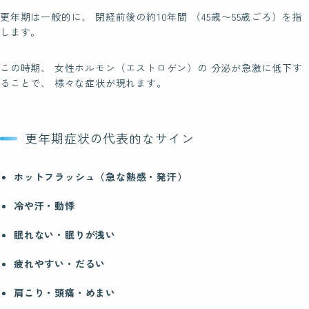
四国
更年期は一般的に、 閉経前後の約10年間 （45歳〜55歳ごろ）を指
します。
九州・沖縄
この時期、 女性ホルモン（エストロゲン）の 分泌が急激に低下す
ることで、 様々な症状が現れます。
Blog
ブログ
更年期症状の代表的なサイン
Contact
ホットフラッシュ（急な熱感・発汗）
お問い合わせ
冷や汗・動悸
眠れない・眠りが浅い
疲れやすい・だるい
肩こり・頭痛・めまい