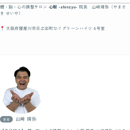
體・脳・心の調整サロン
心樹 -shinzyu-
院長 山﨑靖弥（やまさ
き せいや）
大阪府寝屋川市日之出町12-7 グリーンハイツ 6号室
山﨑 靖弥
著者