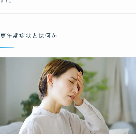
ます。
Students
受講生の声
更年期症状とは何か
Instructor
認定講師
北海道
東北
関東
中部
近畿
中国