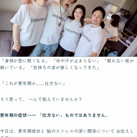
脳もみの効果
ビギナークラスについて
認定講師制度について
Certification
「身体が急に熱くなる」 「冷や汗が止まらない」 「眠れない夜が
脳もみの
続いている」 「気持ちの波が激しくなってきた」
資格について
「これが更年期か……仕方ない」
そう思って、 一人で抱えていませんか？
Founder
脳もみ創始者
更年期の症状——
「仕方ない」ものではありません。
ホリ先生について
今日は、更年期症状と 脳のストレスの深い関係について お伝えし