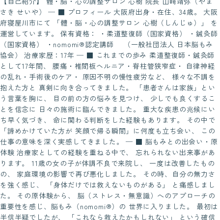
【自己紹介】 體・脳・心の調整サロン 心樹 院長 山﨑靖弥（やま
さき せいや） ─ ■ プロフィール 大阪府出身・在住、34歳。 大阪
府寝屋川市にて 「體・脳・心の調整サロン 心樹（しんじゅ）」 を
運営しています。 保有資格： ・柔道整復師（国家資格） ・鍼灸師
（国家資格） ・nomomi®認定講師 （一般社団法人 日本脳もみ
協会） 治療家歴：17年 ─ ■ これまでの歩み 柔道整復師・鍼灸師
として17年間、 腰痛・椎間板ヘルニア・脊柱管狭窄症・ 自律神経
の乱れ・手術後のケア・ 原因不明の慢性疲労など、 様々な不調を
抱えた方と 真剣に向き合ってきました。 「患者さんは家族」とい
う言葉を胸に、 目の前の方の悩みを見つけ、 少しでも良くするこ
とを信念に 日々の施術に臨んできました。 重大な疾患の兆候にい
ち早く気づき、 命に関わる判断をした経験もあります。 その中で
「諦めかけていた方が 笑顔で帰る瞬間」に何度も立ち会い、 この
仕事の意味を深く実感してきました。 ─ ■ 脳もみとの出会い・原
体験 治療家としての経験を重ねる中で、 忘れられない出来事があ
ります。 11歳の女の子が体調不良で来院し、 一度は改善したもの
の、 家庭環境の影響で再び悪化しました。 その時、自分の無力さ
を強く感じ、 「身体だけでは救えないものがある」 と痛感しまし
た。 その原体験から、 脳（ストレス・無意識）へのアプローチの
重要性を感じ、脳もみ（nomomi®）の 世界に入りました。 最初は
半信半疑でしたが、 「これなら救えたかもしれない」 という確信