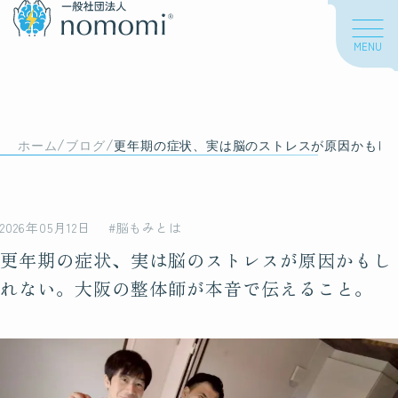
MENU
About us
/
/
私たちについて
ホーム
ブログ
更年期の症状、実は脳のストレスが原因かもし
私たちの想い
2026年05月12日
#脳もみとは
海外での活動
更年期の症状、実は脳のストレスが原因かもし
れない。大阪の整体師が本音で伝えること。
About nomomi
脳もみについて
脳もみとは