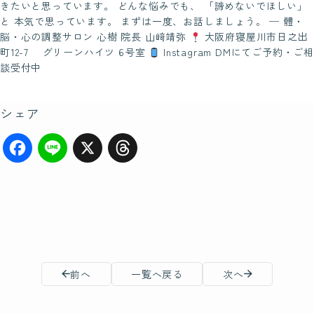
きたいと思っています。 どんな悩みでも、 「諦めないでほしい」
と 本気で思っています。 まずは一度、お話しましょう。 ─ 體・
脳・心の調整サロン 心樹 院長 山﨑靖弥
大阪府寝屋川市日之出
町12-7 グリーンハイツ 6号室
Instagram DMにてご予約・ご相
談受付中
シェア
F
Li
X
T
a
n
hr
c
e
e
e
a
b
d
前へ
一覧へ戻る
次へ
o
s