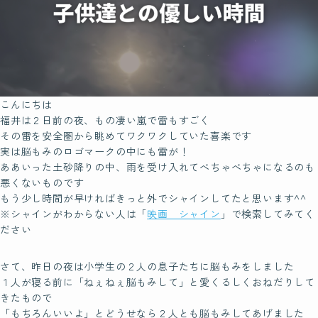
脳もみの効果
ビギナークラスについて
認定講師制度について
こんにちは
福井は２日前の夜、もの凄い嵐で雷もすごく
Certification
その雷を安全圏から眺めてワクワクしていた喜楽です
脳もみの
実は脳もみのロゴマークの中にも雷が！
ああいった土砂降りの中、雨を受け入れてべちゃべちゃになるのも
資格について
悪くないものです
もう少し時間が早ければきっと外でシャインしてたと思います^^
※シャインがわからない人は「
映画 シャイン
」で検索してみてく
ださい
Founder
脳もみ創始者
さて、昨日の夜は小学生の２人の息子たちに脳もみをしました
ホリ先生について
１人が寝る前に「ねぇねぇ脳もみして」と愛くるしくおねだりして
きたもので
「もちろんいいよ」とどうせなら２人とも脳もみしてあげました