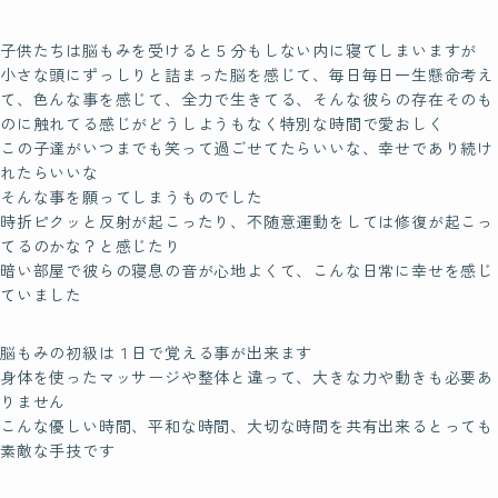
Students
子供たちは脳もみを受けると５分もしない内に寝てしまいますが
受講生の声
小さな頭にずっしりと詰まった脳を感じて、毎日毎日一生懸命考え
て、色んな事を感じて、全力で生きてる、そんな彼らの存在そのも
のに触れてる感じがどうしようもなく特別な時間で愛おしく
この子達がいつまでも笑って過ごせてたらいいな、幸せであり続け
Instructor
れたらいいな
認定講師
そんな事を願ってしまうものでした
時折ピクッと反射が起こったり、不随意運動をしては修復が起こっ
北海道
てるのかな？と感じたり
暗い部屋で彼らの寝息の音が心地よくて、こんな日常に幸せを感じ
東北
ていました
関東
脳もみの初級は１日で覚える事が出来ます
身体を使ったマッサージや整体と違って、大きな力や動きも必要あ
中部
りません
近畿
こんな優しい時間、平和な時間、大切な時間を共有出来るとっても
素敵な手技です
中国