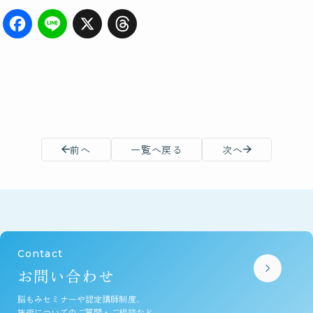
F
Li
X
T
a
n
hr
c
e
e
e
a
b
d
前へ
一覧へ戻る
次へ
o
s
o
k
Contact
お問い合わせ
脳もみセミナーや認定講師制度、
施術についてのご質問・ご相談など、