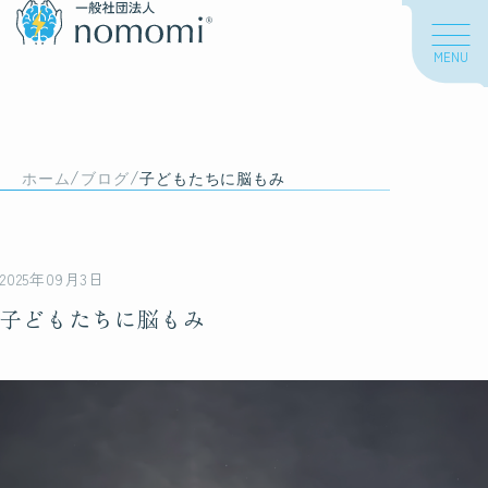
MENU
About us
/
/
私たちについて
ホーム
ブログ
子どもたちに脳もみ
私たちの想い
2025年09月3日
海外での活動
子どもたちに脳もみ
About nomomi
脳もみについて
脳もみとは