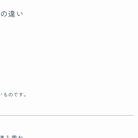
との違い
私たちについて
受講
About us
私たちの想い
いものです。
認定
海外での活動
北海
脳もみについて
東北
About nomomi
積み重ね