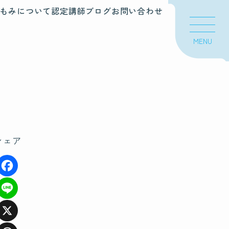
もみについて
認定講師
ブログ
お問い合わせ
MENU
シェア
F
a
Li
c
n
X