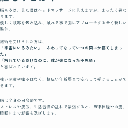
Students
脳もみは、見た目はヘッドマッサージに見えますが、まったく異な
受講生の声
ります。
優しく頭部を包み込み、触れる事で脳にアプローチする全く新しい
整体。
Instructor
施術を受けられた方は、
認定講師
「宇宙にいるみたい」「ふわってなっていつの間にか寝てしまっ
た」
「触れているだけなのに、体が楽になった不思議」
北海道
と喜ばれています。
東北
強い刺激や痛みはなく、幅広い年齢層まで安心して受けることがで
きます。
関東
中部
脳は全身の司令塔です。
ストレスや疲労、生活習慣の乱れで緊張すると、自律神経や血流、
近畿
睡眠にまで影響を及ぼします。
中国