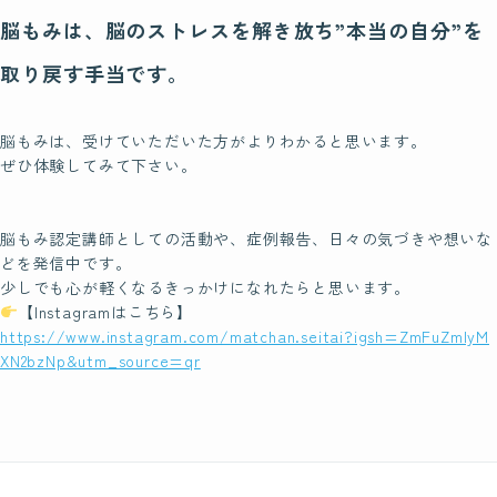
四国
脳もみは、脳のストレスを解き放ち”本当の自分”を
九州・沖縄
取り戻す手当です。
脳もみは、受けていただいた方がよりわかると思います。
Blog
ぜひ体験してみて下さい。
ブログ
脳もみ認定講師としての活動や、症例報告、日々の気づきや想いな
どを発信中です。
Contact
少しでも心が軽くなるきっかけになれたらと思います。
お問い合わせ
【Instagramはこちら】
https://www.instagram.com/matchan.seitai?igsh=ZmFuZmlyM
XN2bzNp&utm_source=qr