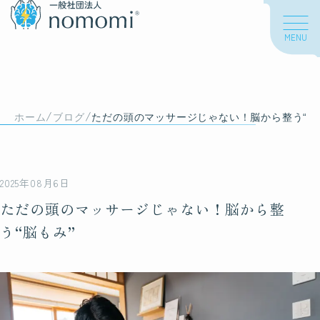
MENU
About us
/
/
私たちについて
ホーム
ブログ
ただの頭のマッサージじゃない！脳から整う“脳
私たちの想い
2025年08月6日
海外での活動
ただの頭のマッサージじゃない！脳から整
う“脳もみ”
About nomomi
脳もみについて
脳もみとは