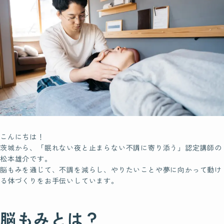
脳もみの効果
ビギナークラスについて
認定講師制度について
Certification
脳もみの
資格について
こんにちは！
茨城から、「眠れない夜と止まらない不調に寄り添う」認定講師の
松本雄介です。
Founder
脳もみを通じて、不調を減らし、やりたいことや夢に向かって動け
脳もみ創始者
る体づくりをお手伝いしています。
ホリ先生について
脳もみとは？