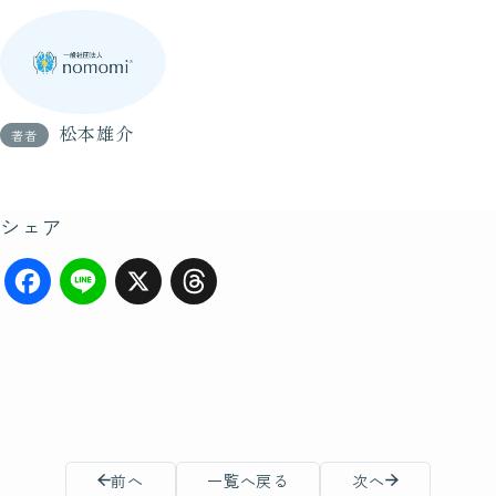
松本雄介
著者
シェア
F
Li
X
T
a
n
hr
c
e
e
e
a
b
d
前へ
一覧へ戻る
次へ