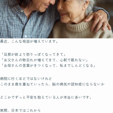
脳もみの効果
ビギナークラスについて
認定講師制度について
最近、こんな相談が増えています。
Certification
脳もみの
「旦那が前より怒りっぽくなってきて」
「お父さんの物忘れが増えてきて、心配で眠れない」
資格について
「お母さんの言葉がきつくなって、私までしんどくなる」
病院に行くほどではないけれど
Founder
このまま歳を重ねていったら、脳の病気や認知症にならないか
脳もみ創始者
ホリ先生について
どこかでずっと不安を抱えている人が本当に多いです。
実際、日本ではこれから