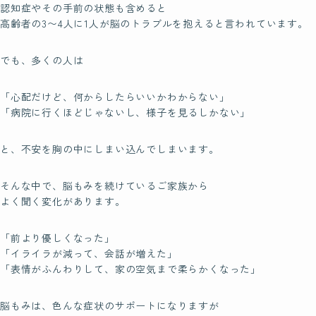
認知症やその手前の状態も含めると
Students
高齢者の3〜4人に1人が脳のトラブルを抱えると言われています。
受講生の声
でも、多くの人は
「心配だけど、何からしたらいいかわからない」
Instructor
「病院に行くほどじゃないし、様子を見るしかない」
認定講師
と、不安を胸の中にしまい込んでしまいます。
北海道
東北
そんな中で、脳もみを続けているご家族から
よく聞く変化があります。
関東
「前より優しくなった」
中部
「イライラが減って、会話が増えた」
近畿
「表情がふんわりして、家の空気まで柔らかくなった」
中国
脳もみは、色んな症状のサポートになりますが