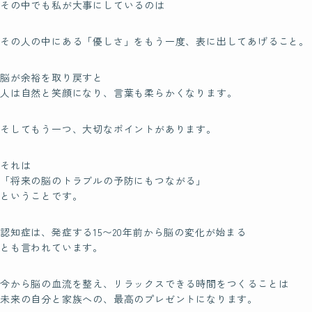
その中でも私が大事にしているのは
四国
九州・沖縄
その人の中にある「優しさ」をもう一度、表に出してあげること。
脳が余裕を取り戻すと
人は自然と笑顔になり、言葉も柔らかくなります。
Blog
ブログ
そしてもう一つ、大切なポイントがあります。
それは
Contact
「将来の脳のトラブルの予防にもつながる」
お問い合わせ
ということです。
認知症は、発症する15〜20年前から脳の変化が始まる
とも言われています。
今から脳の血流を整え、リラックスできる時間をつくることは
未来の自分と家族への、最高のプレゼントになります。