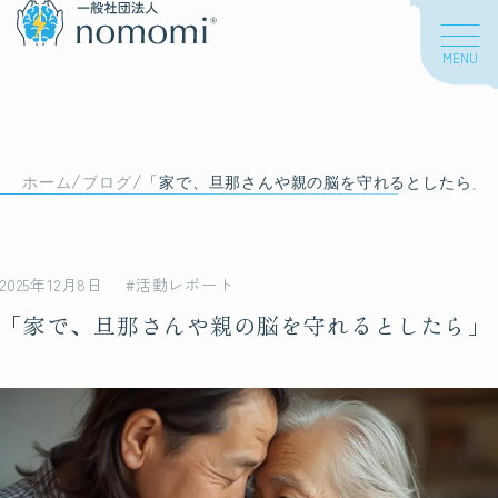
MENU
About us
/
/
私たちについて
ホーム
ブログ
「家で、旦那さんや親の脳を守れるとしたら」
私たちの想い
2025年12月8日
#活動レポート
海外での活動
「家で、旦那さんや親の脳を守れるとしたら」
About nomomi
脳もみについて
脳もみとは