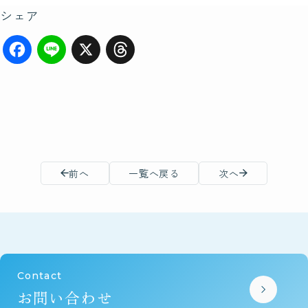
シェア
F
Li
X
T
a
n
hr
c
e
e
e
a
b
d
前へ
一覧へ戻る
次へ
o
s
o
k
Contact
お問い合わせ